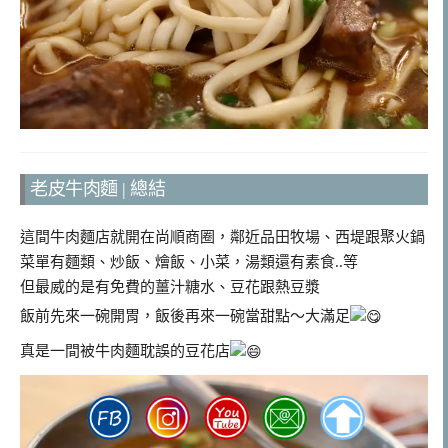
老皮牛肉麵 | 總結
這間牛肉麵店就開在尚順商圈，鄰近品田牧場、西堤跟聚火鍋
菜單有麵類、炒飯、燴飯、小菜，湯類還有素食..等
但最威的是有免費的薑汁糖水、豆花跟熱豆漿
飯前先來一碗開胃，飯後再來一碗當甜點～大滿足
真是一間被牛肉麵耽誤的豆花店