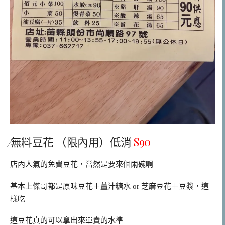
⁄無料豆花 （限內用）低消
$90
店內人氣的免費豆花，當然是要來個兩碗啊
基本上傑哥都是原味豆花＋薑汁糖水 or 芝麻豆花＋豆漿，這
樣吃
這豆花真的可以拿出來單賣的水準