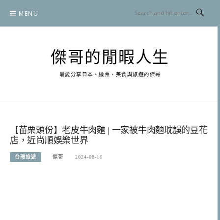
Skip
MENU
to
content
傑哥的閒暇人生
最愛分享日本、機票、美食與旅遊的傑哥
【苗栗頭份】老皮牛肉麵 | 一家被牛肉麵耽誤的豆花
店，近尚順娛樂世界
台灣旅遊
傑哥
2024-08-16