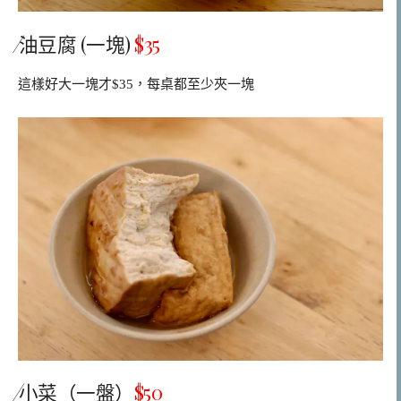
⁄油豆腐 (一塊)
$35
這樣好大一塊才$35，每桌都至少夾一塊
⁄小菜（一盤）
$50