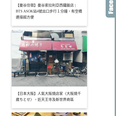
【曼谷住宿】曼谷索拉利亞西鐵飯店 |
BTS ASOK站4號出口步行１分鐘，有空橋
連接超方便
【日本大阪】人氣大阪燒店家〈大阪燒千
歲ちとせ〉，近天王寺及新世界商區