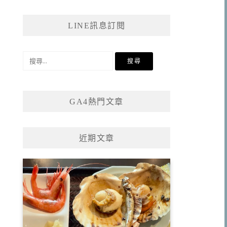
LINE訊息訂閱
搜
尋
關
鍵
GA4熱門文章
字:
近期文章